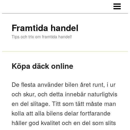
FRAMTIDA HANDEL
BUTIKSHANDEL ONLINE
Framtida handel
E-HANDEL - GALGARNAS DÖD?
Tips och trix om framtida handel!
E-HANDEL VS. BUTIKSHANDEL
BETALNINGSLÖSNINGAR
Köpa däck online
KÖPA DÄCK ONLINE
BUTIKSFLAGGOR
De flesta använder bilen året runt, i ur
BLOGGAR OM BUTIKSINREDNING
och skur, och detta innebär naturligtvis
en del slitage. Titt som tätt måste man
kolla att alla bilens delar fortfarande
håller god kvalitet och en del som slits