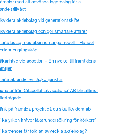
ördelar med att använda lagerbolag för e-
andelstillväxt
ikvidera aktiebolag vid generationsskifte
ikvidera aktiebolag och gör smartare affärer
tarta bolag med abonnemangsmodell – Handel
ortom engångsköp
äkarintyg vid adoption – En nyckel till framtidens
amiljer
tarta ab under en lågkonjunktur
jänster från Citadellet Likvidationer AB blir alltmer
fterfrågade
änk på framtida projekt då du ska likvidera ab
ilka yrken kräver läkarundersökning för körkort?
ilka trender får folk att avveckla aktiebolag?