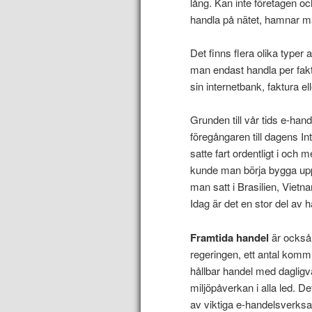
lång. Kan inte företagen oc
handla på nätet, hamnar m
Det finns flera olika typer 
man endast handla per fak
sin internetbank, faktura el
Grunden till vår tids e-h
föregångaren till dagens In
satte fart ordentligt i o
kunde man börja bygga upp
man satt i Brasilien, Vietn
Idag är det en stor del av
Framtida handel
är också
regeringen, ett antal komm
hållbar handel med dagligvar
miljöpåverkan i alla led. 
av viktiga e-handelsverks