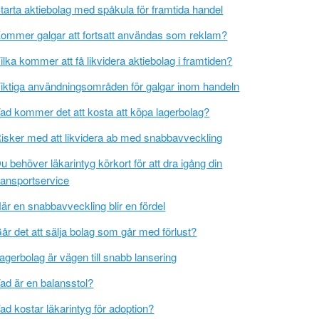
tarta aktiebolag med spåkula för framtida handel
ommer galgar att fortsatt användas som reklam?
ilka kommer att få likvidera aktiebolag i framtiden?
iktiga användningsområden för galgar inom handeln
ad kommer det att kosta att köpa lagerbolag?
isker med att likvidera ab med snabbavveckling
u behöver läkarintyg körkort för att dra igång din
ransportservice
är en snabbavveckling blir en fördel
år det att sälja bolag som går med förlust?
agerbolag är vägen till snabb lansering
ad är en balansstol?
ad kostar läkarintyg för adoption?