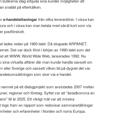
h butikerna idag erbjuda sina kunder möjligheten att
an snabbt på efterkälken.
av
e-handelslösningar
från olika leverantörer. I vissa kan
tura och i vissa kan man betala med såväl kort som via
ler postförskott.
andel lades redan på 1960-talet. Då skapade ARPANET,
ternet. Det var dock först i början av 1990-talet som det
ch med att WWW, World Wide Web, lanserades 1992. Nu
 sina virtuella affärer där man kunde handla oavsett om
am eller Sverige och oavsett vilken tid på dygnet det var.
 handelsomsättningen som sker via e-handel.
 namnet på ett dialogprojekt som avslutades 2007 mellan
uner, regioner och företag. Syftet var att ”åstadkomma en
or” till år 2025. Ett viktigt mål var att minska
Det togs fram en rapport som redovisar sammanställningar
amheter och erfarenheter i Norden och norra Europa.