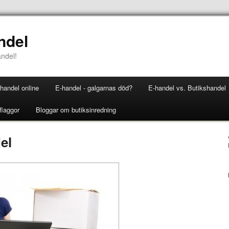
ndel
andel!
handel online
E-handel - galgarnas död?
E-handel vs. Butikshandel
flaggor
Bloggar om butiksinredning
el