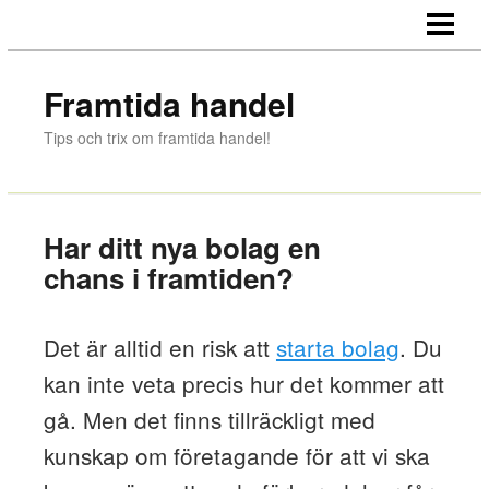
FRAMTIDA HANDEL
BUTIKSHANDEL ONLINE
Framtida handel
E-HANDEL - GALGARNAS DÖD?
Tips och trix om framtida handel!
E-HANDEL VS. BUTIKSHANDEL
BETALNINGSLÖSNINGAR
Har ditt nya bolag en
KÖPA DÄCK ONLINE
chans i framtiden?
BUTIKSFLAGGOR
Det är alltid en risk att
starta bolag
. Du
BLOGGAR OM BUTIKSINREDNING
kan inte veta precis hur det kommer att
gå. Men det finns tillräckligt med
kunskap om företagande för att vi ska